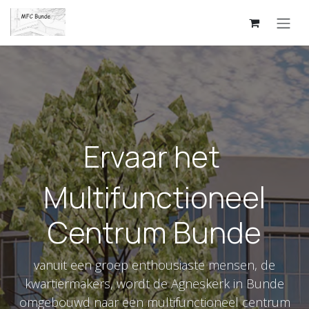
Overslaan naar inhoud
Ervaar het
Multifunctioneel
Centrum Bunde
vanuit een groep enthousiaste mensen, de
kwartiermakers, wordt de Agneskerk in Bunde
omgebouwd naar een multifunctioneel centrum